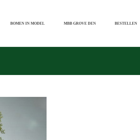
BOMEN IN MODEL
MBB GROVE DEN
BESTELLEN